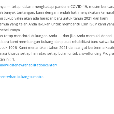
umnya — tetapi dalam menghadapi pandemi COVID-19, musim bencan
ebih banyak tantangan, kami dengan rendah hati menyaksikan kemur
ami cukup yakin akan ada harapan baru untuk tahun 2021 dan kami
semua yang telah Anda lakukan untuk membantu Lsm ISCP kami yan
 sebelumnya.
akan tetap mencintai dukungan Anda — dan jika Anda memulai donasi
n baru kami membangun Kukang dan pusat rehabilitasi baru satwa lia
 cocok 100% Kami menantikan tahun 2021 dan sangat berterima kasi
si khusus setiap hari atau setiap bulan untuk crowdfunding Progr
n ini : 1.
andwildlifenewrehabilitationcenter/
sicenterbarukukangsumatra