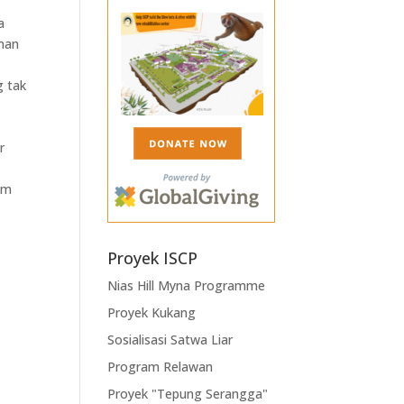
a
ahan
g tak
r
h
am
Proyek ISCP
Nias Hill Myna Programme
Proyek Kukang
Sosialisasi Satwa Liar
Program Relawan
Proyek "Tepung Serangga"