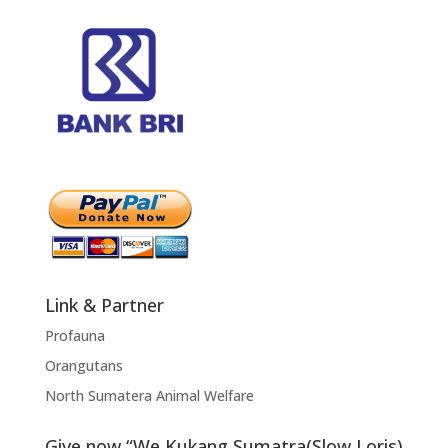
Link & Partner
Profauna
Orangutans
North Sumatera Animal Welfare
Give now “We,Kukang Sumatra(Slow Loris)